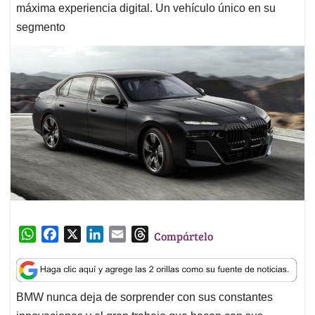
máxima experiencia digital. Un vehículo único en su
segmento
W
F
X
L
E
T
Compártelo
h
a
i
m
h
a
c
n
a
r
t
e
k
i
e
BMW nunca deja de sorprender con sus constantes
s
b
e
l
a