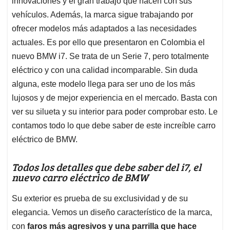
innovaciones y el gran trabajo que hacen con sus
A
o
d
d
p
o
I
s
vehículos. Además, la marca sigue trabajando por
p
k
n
ofrecer modelos más adaptados a las necesidades
actuales. Es por ello que presentaron en Colombia el
nuevo BMW i7. Se trata de un Serie 7, pero totalmente
eléctrico y con una calidad incomparable. Sin duda
alguna, este modelo llega para ser uno de los más
lujosos y de mejor experiencia en el mercado. Basta con
ver su silueta y su interior para poder comprobar esto. Le
contamos todo lo que debe saber de este increíble carro
eléctrico de BMW.
Todos los detalles que debe saber del i7, el
nuevo carro eléctrico de BMW
Su exterior es prueba de su exclusividad y de su
elegancia. Vemos un diseño característico de la marca,
con
faros más agresivos y una parrilla que hace