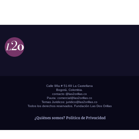
Calle 98a # 51-69 La Castellana
Bogotá, Colombia.
contacto @las2orillas.co
Pauta:
comercial@las2orillas.co
Temas Juridicos:
juridico@las2orillas.co
Todos los derechos reservados. Fundación Las Dos Orillas
¿Quiénes somos?
Política de Privacidad