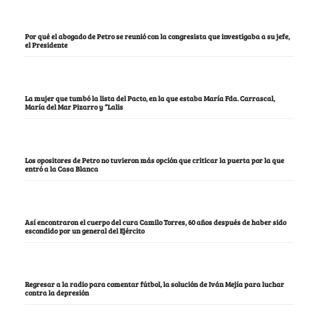
Por qué el abogado de Petro se reunió con la congresista que investigaba a su jefe,
el Presidente
La mujer que tumbó la lista del Pacto, en la que estaba María Fda. Carrascal,
María del Mar Pizarro y “Lalis
Los opositores de Petro no tuvieron más opción que criticar la puerta por la que
entró a la Casa Blanca
Así encontraron el cuerpo del cura Camilo Torres, 60 años después de haber sido
escondido por un general del Ejército
Regresar a la radio para comentar fútbol, la solución de Iván Mejía para luchar
contra la depresión