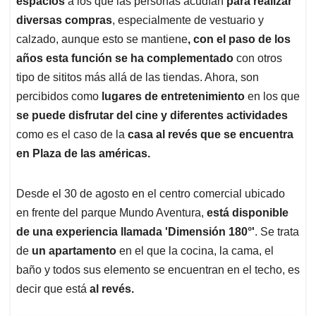
espacios
a los que las personas acudían
para realizar
A
o
d
d
p
o
I
s
diversas compras
, especialmente de vestuario y
p
k
n
calzado, aunque esto se mantiene
, con el paso de los
años esta función se ha complementado
con otros
tipo de sititos más allá de las tiendas. Ahora, son
percibidos como
lugares de entretenimiento
en los que
se puede disfrutar del cine y diferentes actividades
como es el caso de la
casa al revés que se encuentra
en Plaza de las américas.
Desde el 30 de agosto en el centro comercial ubicado
en frente del parque Mundo Aventura,
está disponible
de una experiencia llamada 'Dimensión 180°'
. Se trata
de
un apartamento
en el que la cocina, la cama, el
baño y todos sus elemento se encuentran en el techo, es
decir que está
al revés.