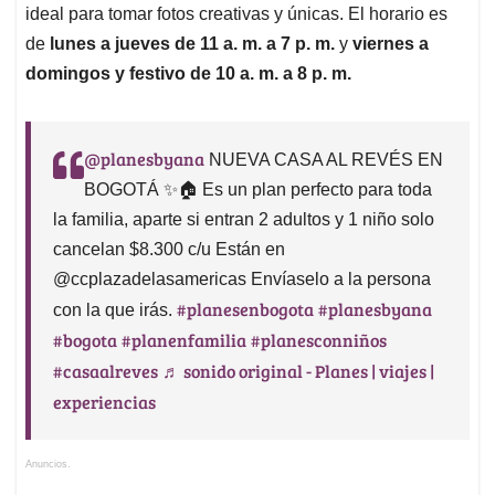
ideal para tomar fotos creativas y únicas. El horario es
de
lunes a jueves de 11 a. m. a 7 p. m.
y
viernes a
domingos y festivo de 10 a. m. a 8 p. m.
@planesbyana
NUEVA CASA AL REVÉS EN
BOGOTÁ ✨🏠 Es un plan perfecto para toda
la familia, aparte si entran 2 adultos y 1 niño solo
cancelan $8.300 c/u Están en
@ccplazadelasamericas Envíaselo a la persona
#planesenbogota
#planesbyana
con la que irás.
#bogota
#planenfamilia
#planesconniños
#casaalreves
♬ sonido original - Planes | viajes |
experiencias
Anuncios.