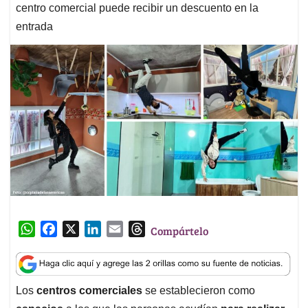
centro comercial puede recibir un descuento en la
entrada
W
F
X
L
E
T
Compártelo
h
a
i
m
h
a
c
n
a
r
t
e
k
i
e
Los
centros comerciales
se establecieron como
s
b
e
l
a