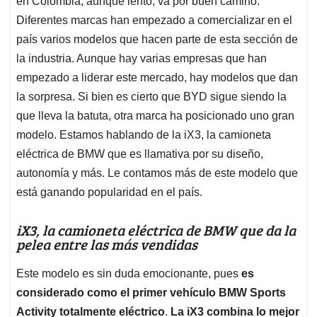
en Colombia, aunque lento, va por buen camino.
A
o
d
d
p
o
I
s
Diferentes marcas han empezado a comercializar en el
p
k
n
país varios modelos que hacen parte de esta sección de
la industria. Aunque hay varias empresas que han
empezado a liderar este mercado, hay modelos que dan
la sorpresa. Si bien es cierto que BYD sigue siendo la
que lleva la batuta, otra marca ha posicionado uno gran
modelo. Estamos hablando de la iX3, la camioneta
eléctrica de BMW que es llamativa por su diseño,
autonomía y más. Le contamos más de este modelo que
está ganando popularidad en el país.
iX3, la camioneta eléctrica de BMW que da la
pelea entre las más vendidas
Este modelo es sin duda emocionante, pues
es
considerado como el primer vehículo BMW Sports
Activity totalmente eléctrico
.
La iX3 combina lo mejor