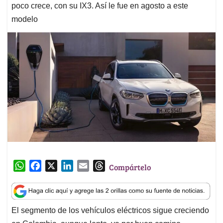
poco crece, con su IX3. Así le fue en agosto a este
modelo
W
F
X
L
E
T
Compártelo
h
a
i
m
h
a
c
n
a
r
t
e
k
i
e
El segmento de los vehículos eléctricos sigue creciendo
s
b
e
l
a