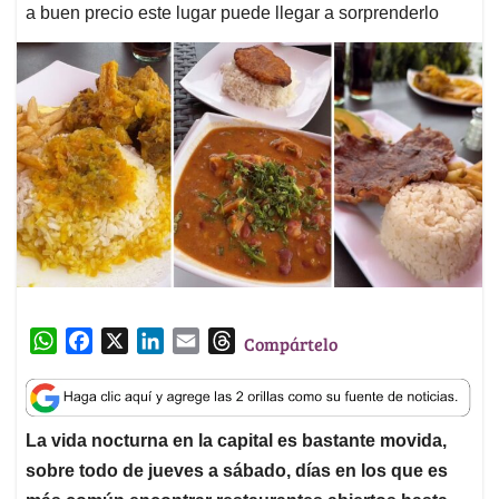
a buen precio este lugar puede llegar a sorprenderlo
W
F
X
L
E
T
Compártelo
h
a
i
m
h
a
c
n
a
r
t
e
k
i
e
La vida nocturna en la capital es bastante movida,
s
b
e
l
a
sobre todo de jueves a sábado, días en los que es
A
o
d
d