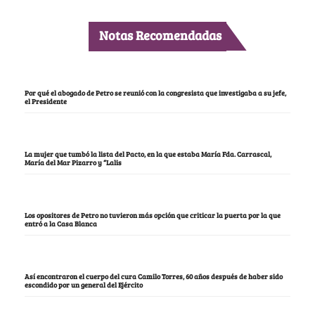
Notas Recomendadas
Por qué el abogado de Petro se reunió con la congresista que investigaba a su jefe,
el Presidente
La mujer que tumbó la lista del Pacto, en la que estaba María Fda. Carrascal,
María del Mar Pizarro y “Lalis
Los opositores de Petro no tuvieron más opción que criticar la puerta por la que
entró a la Casa Blanca
Así encontraron el cuerpo del cura Camilo Torres, 60 años después de haber sido
escondido por un general del Ejército