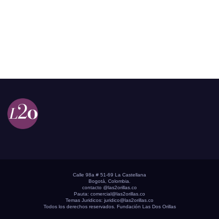
Calle 98a # 51-69 La Castellana
Bogotá, Colombia.
contacto @las2orillas.co
Pauta:
comercial@las2orillas.co
Temas Juridicos:
juridico@las2orillas.co
Todos los derechos reservados. Fundación Las Dos Orillas