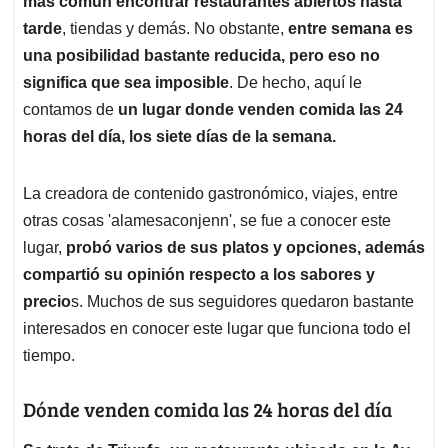
p
o
I
s
más común encontrar restaurantes abiertos hasta
p
k
n
tarde
, tiendas y demás. No obstante,
entre semana es
una posibilidad bastante reducida, pero eso no
significa que sea imposible
. De hecho, aquí le
contamos de
un lugar donde venden comida las 24
horas del día, los siete días de la semana.
La creadora de contenido gastronómico, viajes, entre
otras cosas 'alamesaconjenn', se fue a conocer este
lugar,
probó varios de sus platos y opciones, además
compartió su opinión respecto a los sabores y
precio
s. Muchos de sus seguidores quedaron bastante
interesados en conocer este lugar que funciona todo el
tiempo.
Dónde venden comida las 24 horas del día