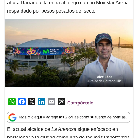
ahora Barranquilla entra al juego con un Movistar Arena
respaldado por pesos pesados del sector
W
F
X
L
E
T
Compártelo
h
a
i
m
h
a
c
n
a
r
t
e
k
i
e
El actual alcalde de
La Arenosa
sigue enfocado en
s
b
e
l
a
posicionar a la ciudad como una de las más importantes