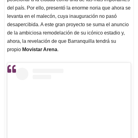
A
o
d
d
p
o
I
s
del país. Por ello, presentó la enorme noria que ahora se
p
k
n
levanta en el malecón, cuya inauguración no pasó
desapercibida. A este gran proyecto se suma el anuncio
de la ambiciosa remodelación de su icónico estadio y,
ahora, la revelación de que Barranquilla tendrá su
propio
Movistar Arena
.