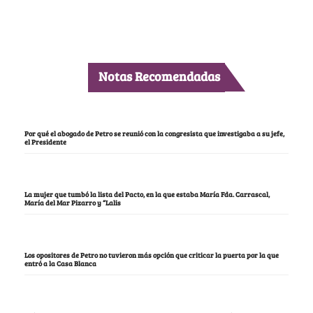
Notas Recomendadas
Por qué el abogado de Petro se reunió con la congresista que investigaba a su jefe,
el Presidente
La mujer que tumbó la lista del Pacto, en la que estaba María Fda. Carrascal,
María del Mar Pizarro y “Lalis
Los opositores de Petro no tuvieron más opción que criticar la puerta por la que
entró a la Casa Blanca