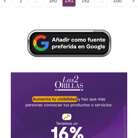
1
190
192
200
…
191
…