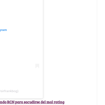
agram
sirfrankbog)
rando RCN para sacudirse del mal rating