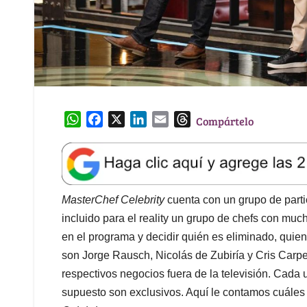
W
F
X
L
E
T
Compártelo
h
a
i
m
h
a
c
n
a
r
t
e
k
i
e
s
b
e
l
a
A
o
d
d
MasterChef Celebrity
cuenta con un grupo de parti
p
o
I
s
incluido para el reality un grupo de chefs con muc
p
k
n
en el programa y decidir quién es eliminado, qui
son Jorge Rausch, Nicolás de Zubiría y Cris Carpe
respectivos negocios fuera de la televisión. Cada 
supuesto son exclusivos. Aquí le contamos cuáles 