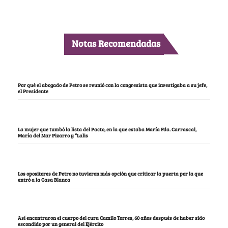
Notas Recomendadas
Por qué el abogado de Petro se reunió con la congresista que investigaba a su jefe,
el Presidente
La mujer que tumbó la lista del Pacto, en la que estaba María Fda. Carrascal,
María del Mar Pizarro y “Lalis
Los opositores de Petro no tuvieron más opción que criticar la puerta por la que
entró a la Casa Blanca
Así encontraron el cuerpo del cura Camilo Torres, 60 años después de haber sido
escondido por un general del Ejército