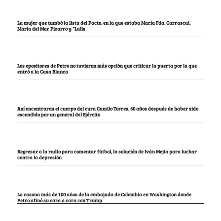
La mujer que tumbó la lista del Pacto, en la que estaba María Fda. Carrascal,
María del Mar Pizarro y “Lalis
Los opositores de Petro no tuvieron más opción que criticar la puerta por la que
entró a la Casa Blanca
Así encontraron el cuerpo del cura Camilo Torres, 60 años después de haber sido
escondido por un general del Ejército
Regresar a la radio para comentar fútbol, la solución de Iván Mejía para luchar
contra la depresión
La casona más de 100 años de la embajada de Colombia en Washington donde
Petro afinó su cara a cara con Trump