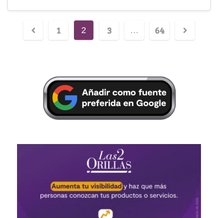
1
3
64
2
…