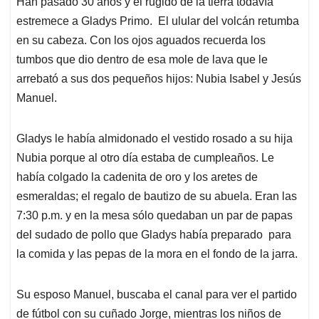
Han pasado 30 años y el rugido de la tierra todavía
s
b
e
l
a
estremece a Gladys Primo. El ulular del volcán retumba
A
o
d
d
p
o
I
s
en su cabeza. Con los ojos aguados recuerda los
p
k
n
tumbos que dio dentro de esa mole de lava que le
arrebató a sus dos pequeños hijos: Nubia Isabel y Jesús
Manuel.
Gladys le había almidonado el vestido rosado a su hija
Nubia porque al otro día estaba de cumpleaños. Le
había colgado la cadenita de oro y los aretes de
esmeraldas; el regalo de bautizo de su abuela. Eran las
7:30 p.m. y en la mesa sólo quedaban un par de papas
del sudado de pollo que Gladys había preparado para
la comida y las pepas de la mora en el fondo de la jarra.
Su esposo Manuel, buscaba el canal para ver el partido
de fútbol con su cuñado Jorge, mientras los niños de