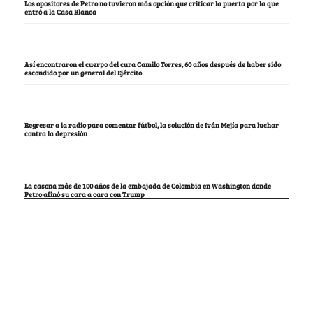
Los opositores de Petro no tuvieron más opción que criticar la puerta por la que
entró a la Casa Blanca
Así encontraron el cuerpo del cura Camilo Torres, 60 años después de haber sido
escondido por un general del Ejército
Regresar a la radio para comentar fútbol, la solución de Iván Mejía para luchar
contra la depresión
La casona más de 100 años de la embajada de Colombia en Washington donde
Petro afinó su cara a cara con Trump