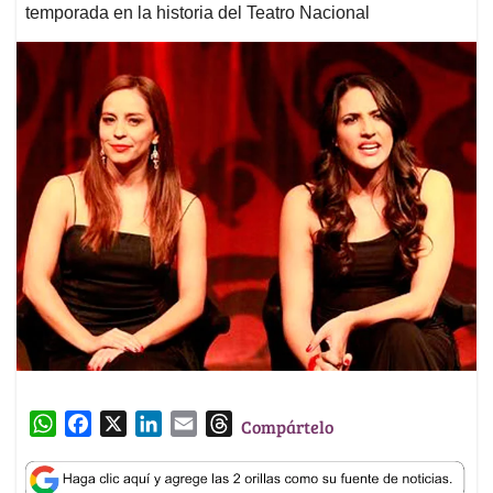
temporada en la historia del Teatro Nacional
W
F
X
L
E
T
Compártelo
h
a
i
m
h
a
c
n
a
r