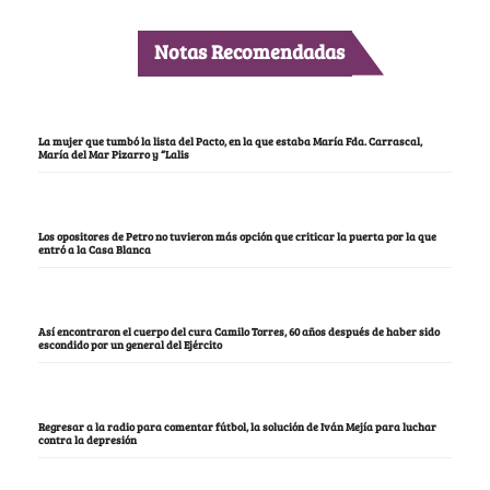
Notas Recomendadas
La mujer que tumbó la lista del Pacto, en la que estaba María Fda. Carrascal,
María del Mar Pizarro y “Lalis
Los opositores de Petro no tuvieron más opción que criticar la puerta por la que
entró a la Casa Blanca
Así encontraron el cuerpo del cura Camilo Torres, 60 años después de haber sido
escondido por un general del Ejército
Regresar a la radio para comentar fútbol, la solución de Iván Mejía para luchar
contra la depresión