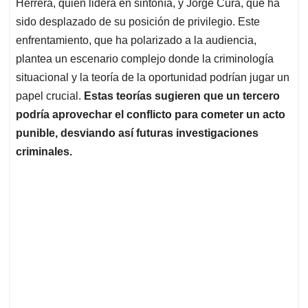
p
o
I
s
Herrera, quien lidera en sintonía, y Jorge Cura, que ha
p
k
n
sido desplazado de su posición de privilegio. Este
enfrentamiento, que ha polarizado a la audiencia,
plantea un escenario complejo donde la criminología
situacional y la teoría de la oportunidad podrían jugar un
papel crucial.
Estas teorías sugieren que un tercero
podría aprovechar el conflicto para cometer un acto
punible, desviando así futuras investigaciones
criminales.