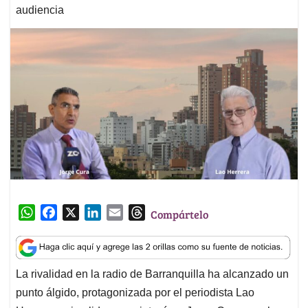
audiencia
W
F
X
L
E
T
Compártelo
h
a
i
m
h
a
c
n
a
r
t
e
k
i
e
La rivalidad en la radio de Barranquilla ha alcanzado un
s
b
e
l
a
punto álgido, protagonizada por el periodista Lao
A
o
d
d