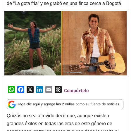
de “La gota fría” y se grabó en una finca cerca a Bogotá
W
F
X
L
E
T
Compártelo
h
a
i
m
h
a
c
n
a
r
t
e
k
i
e
Quizás no sea atrevido decir que, aunque existen
s
b
e
l
a
grandes éxitos en todas las eras de este género de
A
o
d
d