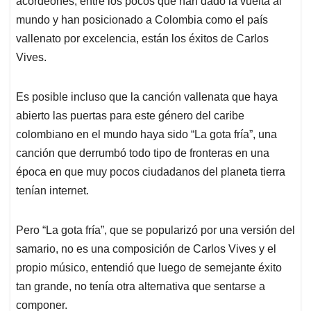
p
o
I
s
acordeones, entre los pocos que han dado la vuelta al
p
k
n
mundo y han posicionado a Colombia como el país
vallenato por excelencia, están los éxitos de Carlos
Vives.
Es posible incluso que la canción vallenata que haya
abierto las puertas para este género del caribe
colombiano en el mundo haya sido “La gota fría”, una
canción que derrumbó todo tipo de fronteras en una
época en que muy pocos ciudadanos del planeta tierra
tenían internet.
Pero “La gota fría”, que se popularizó por una versión del
samario, no es una composición de Carlos Vives y el
propio músico, entendió que luego de semejante éxito
tan grande, no tenía otra alternativa que sentarse a
componer.