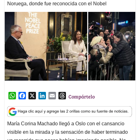
Noruega, donde fue reconocida con el Nobel
W
F
X
L
E
T
Compártelo
h
a
i
m
h
a
c
n
a
r
t
e
k
i
e
María Corina Machado llegó a Oslo con el cansancio
s
b
e
l
a
visible en la mirada y la sensación de haber terminado
A
o
d
d