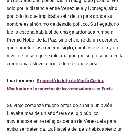
p
o
I
s
un recorrido que pocos habían imaginado posible. No
p
k
n
solo por la distancia entre Venezuela y Noruega, sino
por todo lo que implicaba salir de un país donde su
nombre es sinónimo de desafío político. Su llegada no
fue la escena habitual de una galardonada rumbo al
Premio Nobel de la Paz, sino el cierre de un operativo
que durante días combinó sigilo, cambios de ruta y un
nivel de riesgo que explicaba por qué su presencia en la
ceremonia estuvo a punto de no concretarse.
Apareció la hija de María Corina
Lea también:
Machado en la marcha de los venezolanos en Paris
Su viaje comenzó mucho antes de subir a un avión.
Llevaba más de un año fuera del ojo público,
moviéndose entre refugios dentro de Venezuela para
evitar ser detenida. La Fiscalía del país había abierto un