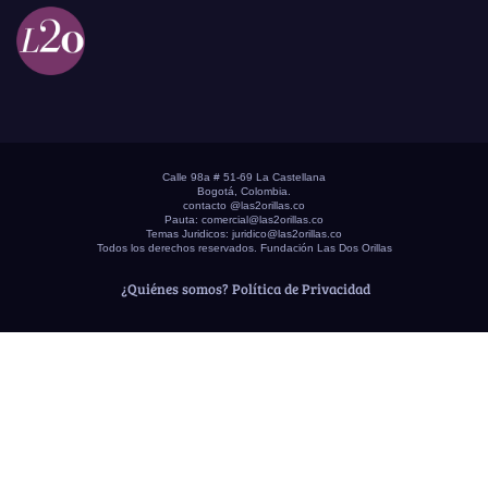
Calle 98a # 51-69 La Castellana
Bogotá, Colombia.
contacto @las2orillas.co
Pauta:
comercial@las2orillas.co
Temas Juridicos:
juridico@las2orillas.co
Todos los derechos reservados. Fundación Las Dos Orillas
¿Quiénes somos?
Política de Privacidad