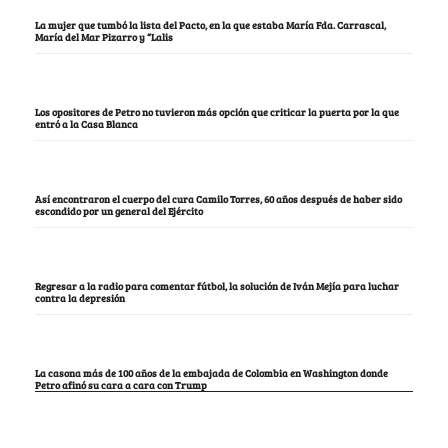
La mujer que tumbó la lista del Pacto, en la que estaba María Fda. Carrascal,
María del Mar Pizarro y “Lalis
Los opositores de Petro no tuvieron más opción que criticar la puerta por la que
entró a la Casa Blanca
Así encontraron el cuerpo del cura Camilo Torres, 60 años después de haber sido
escondido por un general del Ejército
Regresar a la radio para comentar fútbol, la solución de Iván Mejía para luchar
contra la depresión
La casona más de 100 años de la embajada de Colombia en Washington donde
Petro afinó su cara a cara con Trump