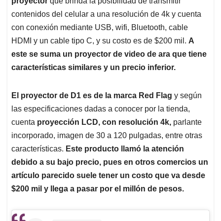
p
o
I
s
proyector
que brinda la posibilidad de transmitir
p
k
n
contenidos del celular a una resolución de 4k y cuenta
con conexión mediante USB, wifi, Bluetooth, cable
HDMI y un cable tipo C, y su costo es de $200 mil.
A
este se suma un proyector de video de ara que tiene
características similares y un precio inferior.
El proyector de D1 es de la marca Red Flag
y según
las especificaciones dadas a conocer por la tienda,
cuenta
proyección LCD, con resolución 4k,
parlante
incorporado, imagen de 30 a 120 pulgadas, entre otras
características.
Este producto llamó la atención
debido a su bajo precio, pues en otros comercios un
artículo parecido suele tener un costo que va desde
$200 mil y llega a pasar por el millón de pesos.