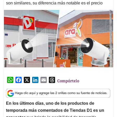
son similares, su diferencia más notable es el precio
W
F
X
L
E
T
Compártelo
h
a
i
m
h
a
c
n
a
r
t
e
k
i
e
En los últimos días, uno de los productos de
s
b
e
l
a
temporada más comentados de Tiendas D1 es un
A
o
d
d