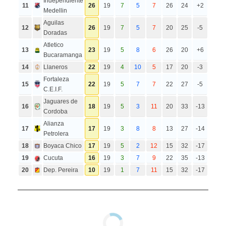
Independiente
11
26
19
7
5
7
26
24
+2
Medellin
Aguilas
12
26
19
7
5
7
20
25
-5
Doradas
Atletico
13
23
19
5
8
6
26
20
+6
Bucaramanga
14
Llaneros
22
19
4
10
5
17
20
-3
Fortaleza
15
22
19
5
7
7
22
27
-5
C.E.I.F.
Jaguares de
16
18
19
5
3
11
20
33
-13
Cordoba
Alianza
17
17
19
3
8
8
13
27
-14
Petrolera
18
Boyaca Chico
17
19
5
2
12
15
32
-17
19
Cucuta
16
19
3
7
9
22
35
-13
20
Dep. Pereira
10
19
1
7
11
15
32
-17