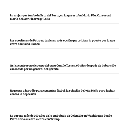
La mujer que tumbó la lista del Pacto, en la que estaba María Fda. Carrascal,
María del Mar Pizarro y “Lalis
Los opositores de Petro no tuvieron más opción que criticar la puerta por la que
entró a la Casa Blanca
Así encontraron el cuerpo del cura Camilo Torres, 60 años después de haber sido
escondido por un general del Ejército
Regresar a la radio para comentar fútbol, la solución de Iván Mejía para luchar
contra la depresión
La casona más de 100 años de la embajada de Colombia en Washington donde
Petro afinó su cara a cara con Trump