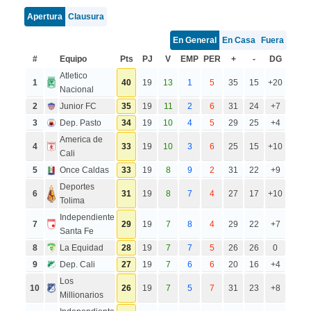
Apertura
Clausura
En General
En Casa
Fuera
#
Equipo
Pts
PJ
V
EMP
PER
+
-
DG
Atletico
1
40
19
13
1
5
35
15
+20
Nacional
2
Junior FC
35
19
11
2
6
31
24
+7
3
Dep. Pasto
34
19
10
4
5
29
25
+4
America de
4
33
19
10
3
6
25
15
+10
Cali
5
Once Caldas
33
19
8
9
2
31
22
+9
Deportes
6
31
19
8
7
4
27
17
+10
Tolima
Independiente
7
29
19
7
8
4
29
22
+7
Santa Fe
8
La Equidad
28
19
7
7
5
26
26
0
9
Dep. Cali
27
19
7
6
6
20
16
+4
Los
10
26
19
7
5
7
31
23
+8
Millionarios