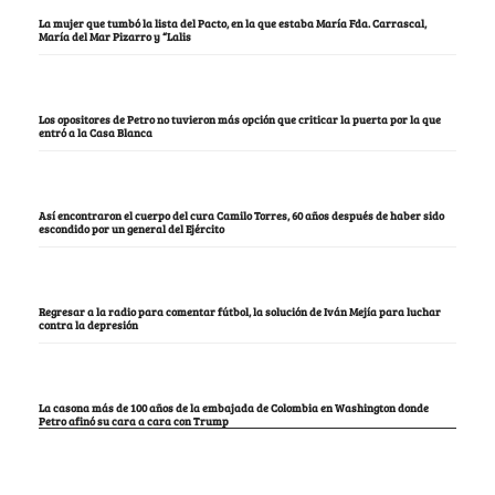
La mujer que tumbó la lista del Pacto, en la que estaba María Fda. Carrascal,
María del Mar Pizarro y “Lalis
Los opositores de Petro no tuvieron más opción que criticar la puerta por la que
entró a la Casa Blanca
Así encontraron el cuerpo del cura Camilo Torres, 60 años después de haber sido
escondido por un general del Ejército
Regresar a la radio para comentar fútbol, la solución de Iván Mejía para luchar
contra la depresión
La casona más de 100 años de la embajada de Colombia en Washington donde
Petro afinó su cara a cara con Trump