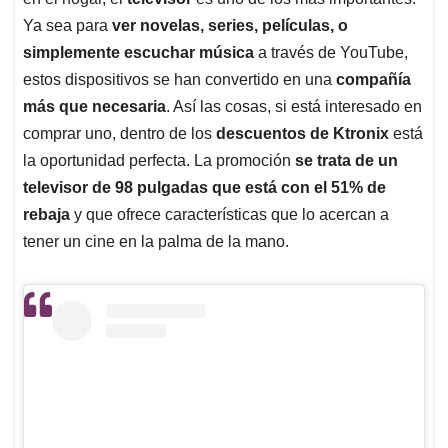
A
o
d
d
p
o
I
s
Ya sea para
ver novelas, series, películas, o
p
k
n
simplemente escuchar música
a través de YouTube,
estos dispositivos se han convertido en una
compañía
más que necesaria
. Así las cosas, si está interesado en
comprar uno, dentro de los
descuentos de Ktronix
está
la oportunidad perfecta. La promoción
se trata de un
televisor de 98 pulgadas que está con el 51% de
rebaja
y que ofrece características que lo acercan a
tener un cine en la palma de la mano.