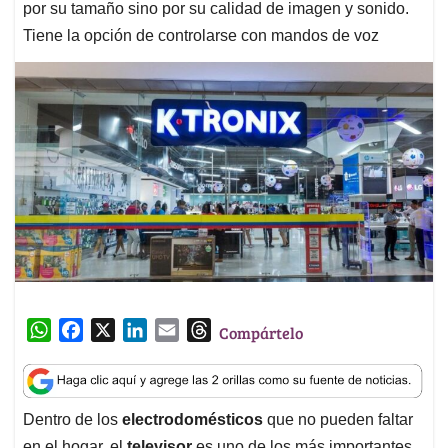
por su tamaño sino por su calidad de imagen y sonido.
Tiene la opción de controlarse con mandos de voz
W
F
X
L
E
T
Compártelo
h
a
i
m
h
a
c
n
a
r
t
e
k
i
e
Dentro de los
electrodomésticos
que no pueden faltar
s
b
e
l
a
en el hogar, el
televisor
es uno de los más importantes.