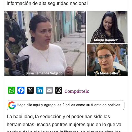
información de alta seguridad nacional
W
F
X
L
E
T
Compártelo
h
a
i
m
h
a
c
n
a
r
t
e
k
i
e
La habilidad, la seducción y el poder han sido las
s
b
e
l
a
herramientas usadas por tres mujeres que en lo que va
A
o
d
d