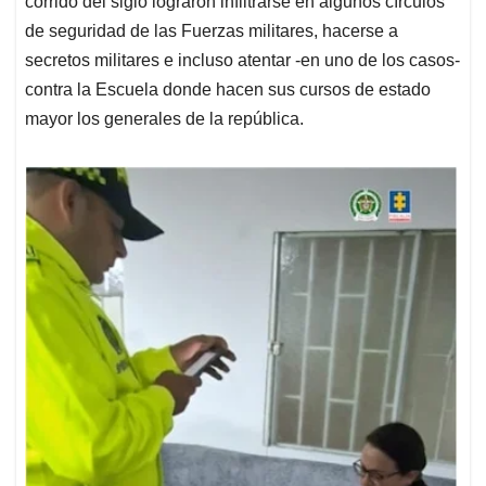
p
o
I
s
corrido del siglo lograron infiltrarse en algunos círculos
p
k
n
de seguridad de las Fuerzas militares, hacerse a
secretos militares e incluso atentar -en uno de los casos-
contra la Escuela donde hacen sus cursos de estado
mayor los generales de la república.