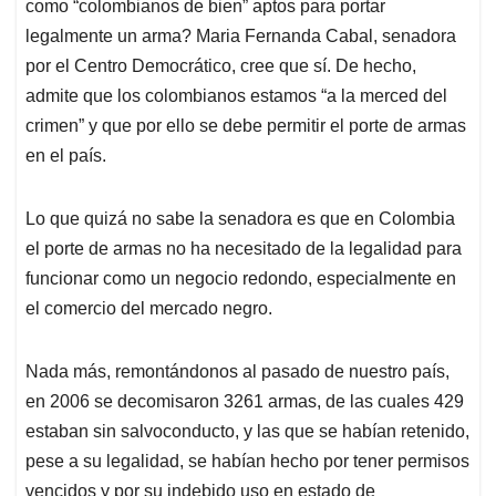
p
o
I
s
como “colombianos de bien” aptos para portar
p
k
n
legalmente un arma? Maria Fernanda Cabal, senadora
por el Centro Democrático, cree que sí. De hecho,
admite que los colombianos estamos “a la merced del
crimen” y que por ello se debe permitir el porte de armas
en el país.
Lo que quizá no sabe la senadora es que en Colombia
el porte de armas no ha necesitado de la legalidad para
funcionar como un negocio redondo, especialmente en
el comercio del mercado negro.
Nada más, remontándonos al pasado de nuestro país,
en 2006 se decomisaron 3261 armas, de las cuales 429
estaban sin salvoconducto, y las que se habían retenido,
pese a su legalidad, se habían hecho por tener permisos
vencidos y por su indebido uso en estado de