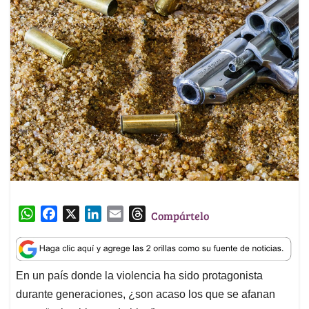
W
F
X
L
E
T
Compártelo
h
a
i
m
h
a
c
n
a
r
t
e
k
i
e
En un país donde la violencia ha sido protagonista
s
b
e
l
a
durante generaciones, ¿son acaso los que se afanan
A
o
d
d