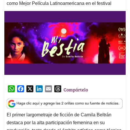
como Mejor Película Latinoamericana en el festival
W
F
X
L
E
T
Compártelo
h
a
i
m
h
a
c
n
a
r
t
e
k
i
e
El primer largometraje de ficción de Camila Beltrán
s
b
e
l
a
destaca por la alta participación femenina en su
A
o
d
d