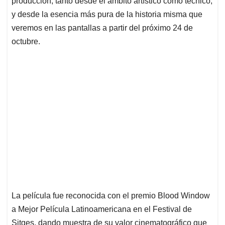
p
o
I
s
producción, tanto desde el ámbito artístico como técnico,
p
k
n
y desde la esencia más pura de la historia misma que
veremos en las pantallas a partir del próximo 24 de
octubre.
La película fue reconocida con el premio Blood Window
a Mejor Película Latinoamericana en el Festival de
Sitges, dando muestra de su valor cinematográfico que