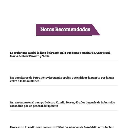
Notas Recomendadas
La mujer que tumbó la lista del Pacto, en la que estaba María Fda. Carrascal,
María del Mar Pizarro y “Lalis
Los opositores de Petro no tuvieron más opción que criticar la puerta por la que
entró a la Casa Blanca
Así encontraron el cuerpo del cura Camilo Torres, 60 años después de haber sido
escondido por un general del Ejército
Regresar a la radio para comentar fútbol, la solución de Iván Mejía para luchar