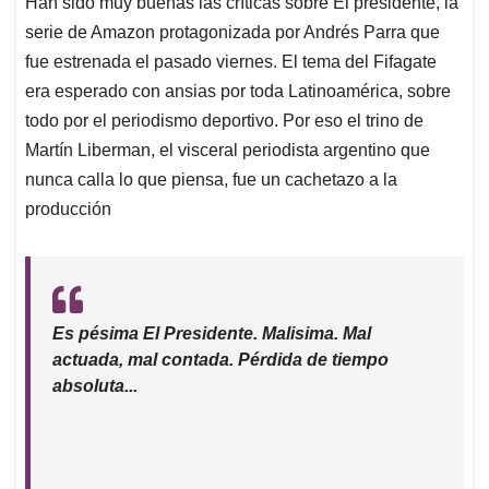
Han sido muy buenas las críticas sobre El presidente, la
s
b
e
l
a
serie de Amazon protagonizada por Andrés Parra que
A
o
d
d
p
o
I
s
fue estrenada el pasado viernes. El tema del Fifagate
p
k
n
era esperado con ansias por toda Latinoamérica, sobre
todo por el periodismo deportivo. Por eso el trino de
Martín Liberman, el visceral periodista argentino que
nunca calla lo que piensa, fue un cachetazo a la
producción
Es pésima El Presidente. Malisima. Mal
actuada, mal contada. Pérdida de tiempo
absoluta...