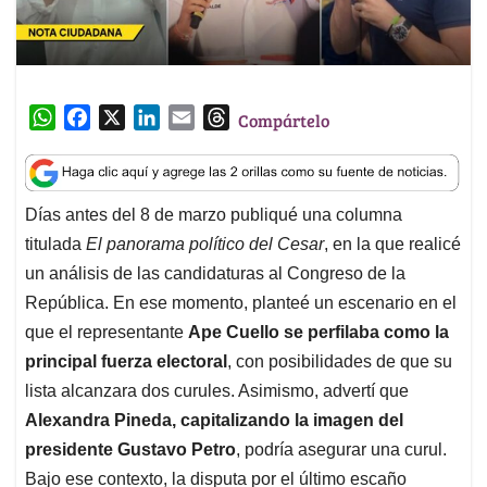
W
F
X
L
E
T
Compártelo
h
a
i
m
h
a
c
n
a
r
t
e
k
i
e
Días antes del 8 de marzo publiqué una columna
s
b
e
l
a
titulada
El panorama político del Cesar
, en la que realicé
A
o
d
d
p
o
I
s
un análisis de las candidaturas al Congreso de la
p
k
n
República. En ese momento, planteé un escenario en el
que el representante
Ape Cuello se perfilaba como la
principal fuerza electoral
, con posibilidades de que su
lista alcanzara dos curules. Asimismo, advertí que
Alexandra Pineda, capitalizando la imagen del
presidente Gustavo Petro
, podría asegurar una curul.
Bajo ese contexto, la disputa por el último escaño