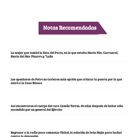
Notas Recomendadas
La mujer que tumbó la lista del Pacto, en la que estaba María Fda. Carrascal,
María del Mar Pizarro y “Lalis
Los opositores de Petro no tuvieron más opción que criticar la puerta por la que
entró a la Casa Blanca
Así encontraron el cuerpo del cura Camilo Torres, 60 años después de haber sido
escondido por un general del Ejército
Regresar a la radio para comentar fútbol, la solución de Iván Mejía para luchar
contra la depresión