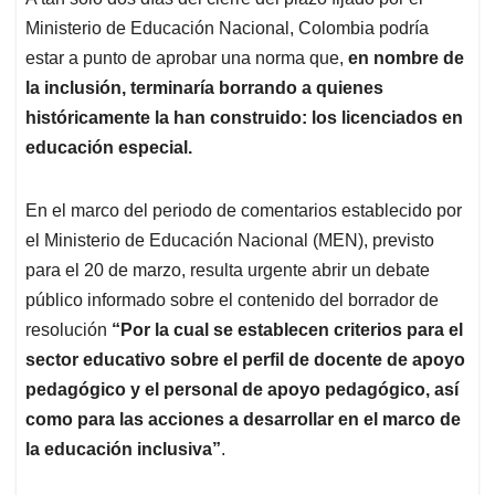
s
b
e
l
a
Ministerio de Educación Nacional, Colombia podría
A
o
d
d
p
o
I
s
estar a punto de aprobar una norma que,
en nombre de
p
k
n
la inclusión, terminaría borrando a quienes
históricamente la han construido: los licenciados en
educación especial.
En el marco del periodo de comentarios establecido por
el Ministerio de Educación Nacional (MEN), previsto
para el 20 de marzo, resulta urgente abrir un debate
público informado sobre el contenido del borrador de
resolución
“Por la cual se establecen criterios para el
sector educativo sobre el perfil de docente de apoyo
pedagógico y el personal de apoyo pedagógico, así
como para las acciones a desarrollar en el marco de
la educación inclusiva”
.