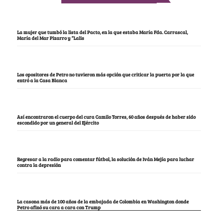
La mujer que tumbó la lista del Pacto, en la que estaba María Fda. Carrascal,
María del Mar Pizarro y “Lalis
Los opositores de Petro no tuvieron más opción que criticar la puerta por la que
entró a la Casa Blanca
Así encontraron el cuerpo del cura Camilo Torres, 60 años después de haber sido
escondido por un general del Ejército
Regresar a la radio para comentar fútbol, la solución de Iván Mejía para luchar
contra la depresión
La casona más de 100 años de la embajada de Colombia en Washington donde
Petro afinó su cara a cara con Trump