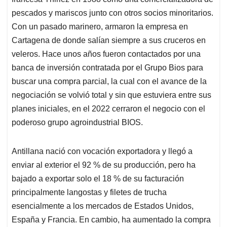
A
o
d
d
p
o
I
s
pescados y mariscos junto con otros socios minoritarios.
p
k
n
Con un pasado marinero, armaron la empresa en
Cartagena de donde salían siempre a sus cruceros en
veleros. Hace unos años fueron contactados por una
banca de inversión contratada por el Grupo Bios para
buscar una compra parcial, la cual con el avance de la
negociación se volvió total y sin que estuviera entre sus
planes iniciales, en el 2022 cerraron el negocio con el
poderoso grupo agroindustrial BIOS.
Antillana nació con vocación exportadora y llegó a
enviar al exterior el 92 % de su producción, pero ha
bajado a exportar solo el 18 % de su facturación
principalmente langostas y filetes de trucha
esencialmente a los mercados de Estados Unidos,
España y Francia. En cambio, ha aumentado la compra