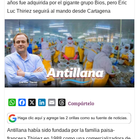
años fue adquirida por el gigante grupo Bios, pero Eric
Luc Thiriez seguirá al mando desde Cartagena
W
F
X
L
E
T
Compártelo
h
a
i
m
h
a
c
n
a
r
t
e
k
i
e
Antillana había sido fundada por la familia paisa-
s
b
e
l
a
francesa Thiriez en 1988 como una comercializadora de