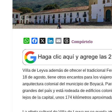
W
F
X
L
E
T
Compártelo
h
a
i
m
h
a
c
n
a
r
t
e
k
i
e
s
b
e
l
a
A
o
d
d
Villa de Leyva además de ofrecer el tradicional Fe
p
o
I
s
18 de agosto, tiene otros encantos para los viajer
p
k
n
arquitectura colonial del municipio de Boyacá. Par
grandes del país y está rodeada de edificios colon
lejos de la capital, unos 174 kilómetros aproxima
La oferta cultural de Villa de Leyva no se queda at