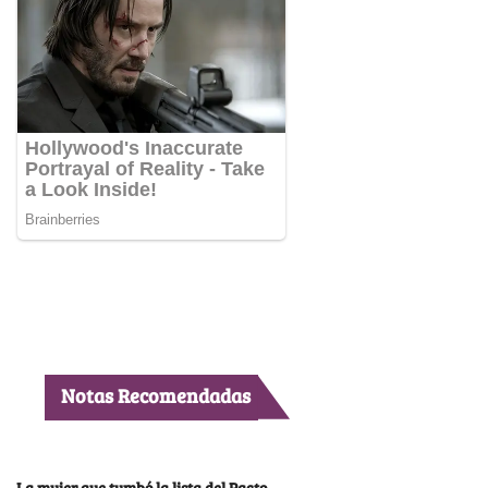
Notas Recomendadas
La mujer que tumbó la lista del Pacto,