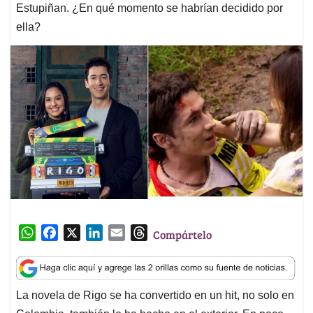
Estupiñan. ¿En qué momento se habrían decidido por
ella?
W
F
X
L
E
T
Compártelo
h
a
i
m
h
a
c
n
a
r
t
e
k
i
e
La novela de Rigo se ha convertido en un hit, no solo en
s
b
e
l
a