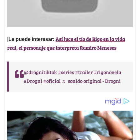
Así luce el tío de Rigo en la vida
|Le puede interesar:
real, el personaje que interpreta Ramiro Meneses
@drognitiktok
#series
#trailer
#rigonovela
#Drogni
#oficial
♬ sonido original - Drogni