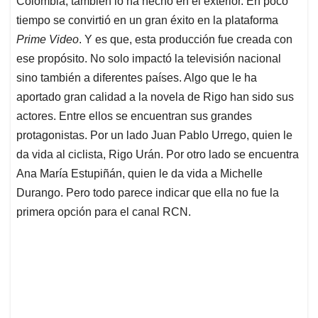
Colombia, también lo ha hecho en el exterior. En poco
A
o
d
d
p
o
I
s
tiempo se convirtió en un gran éxito en la plataforma
p
k
n
Prime Video
. Y es que, esta producción fue creada con
ese propósito. No solo impactó la televisión nacional
sino también a diferentes países. Algo que le ha
aportado gran calidad a la novela de Rigo han sido sus
actores. Entre ellos se encuentran sus grandes
protagonistas. Por un lado Juan Pablo Urrego, quien le
da vida al ciclista, Rigo Urán. Por otro lado se encuentra
Ana María Estupiñán, quien le da vida a Michelle
Durango. Pero todo parece indicar que ella no fue la
primera opción para el canal RCN.