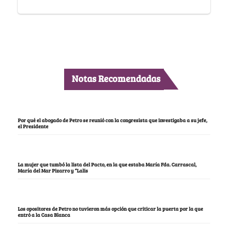
Notas Recomendadas
Por qué el abogado de Petro se reunió con la congresista que investigaba a su jefe,
el Presidente
La mujer que tumbó la lista del Pacto, en la que estaba María Fda. Carrascal,
María del Mar Pizarro y “Lalis
Los opositores de Petro no tuvieron más opción que criticar la puerta por la que
entró a la Casa Blanca