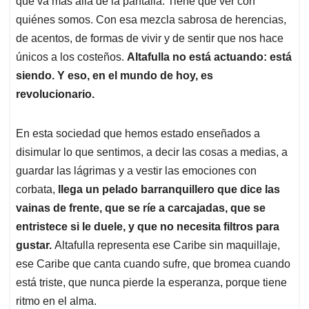
p
o
I
s
que va más allá de la pantalla. Tiene que ver con
p
k
n
quiénes somos. Con esa mezcla sabrosa de herencias,
de acentos, de formas de vivir y de sentir que nos hace
únicos a los costeños.
Altafulla no está actuando: está
siendo. Y eso, en el mundo de hoy, es
revolucionario.
En esta sociedad que hemos estado enseñados a
disimular lo que sentimos, a decir las cosas a medias, a
guardar las lágrimas y a vestir las emociones con
corbata,
llega un pelado barranquillero que dice las
vainas de frente, que se ríe a carcajadas, que se
entristece si le duele, y que no necesita filtros para
gustar.
Altafulla representa ese Caribe sin maquillaje,
ese Caribe que canta cuando sufre, que bromea cuando
está triste, que nunca pierde la esperanza, porque tiene
ritmo en el alma.