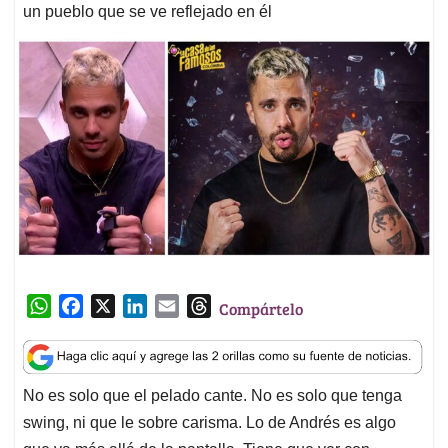
un pueblo que se ve reflejado en él
W
F
X
L
E
T
Compártelo
h
a
i
m
h
a
c
n
a
r
t
e
k
i
e
No es solo que el pelado cante. No es solo que tenga
s
b
e
l
a
swing, ni que le sobre carisma. Lo de Andrés es algo
A
o
d
d