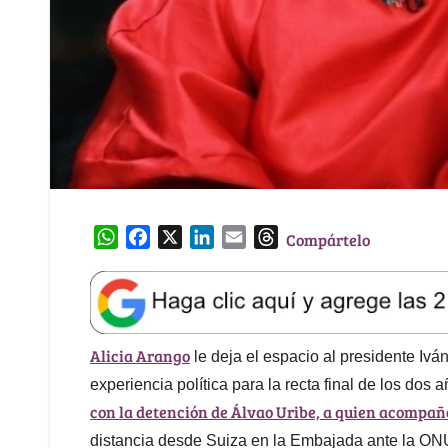
W
F
X
L
E
T
Compártelo
h
a
i
m
h
a
c
n
a
r
t
e
k
i
e
s
b
e
l
a
Alicia Arango
A
o
d
d
le deja el espacio al presidente Iv
p
o
I
s
experiencia política para la recta final de los do
p
k
n
con la detención de Álvao Uribe, a quien acompañó
distancia desde Suiza en la Embajada ante la O