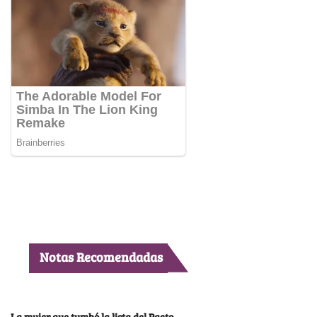
Notas Recomendadas
La mujer que tumbó la lista del Pacto,