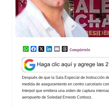
W
F
X
L
E
T
Compártelo
h
a
i
m
h
a
c
n
a
r
t
e
k
i
e
s
b
e
l
a
A
o
d
d
Después de que la Sala Especial de Instrucción d
p
o
I
s
medida de aseguramiento en centro carcelario contr
p
k
n
Interpol que emitiera una orden de captura internaci
aeropuerto de Soledad Ernesto Cortisoz.