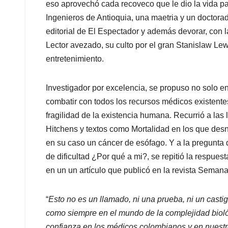
eso aprovechó cada recoveco que le dio la vida par
Ingenieros de Antioquia, una maetria y un doctor
editorial de El Espectador y además devorar, con la
Lector avezado, su culto por el gran Stanislaw Lew
entretenimiento.
Investigador por excelencia, se propuso no solo e
combatir con todos los recursos médicos existentes
fragilidad de la existencia humana. Recurrió a las 
Hitchens y textos como Mortalidad en los que des
en su caso un cáncer de esófago. Y a la pregunta 
de dificultad ¿Por qué a mi?, se repitió la respues
en un un artículo que publicó en la revista Semana
“
Esto no es un llamado, ni una prueba, ni un cast
como siempre en el mundo de la complejidad bioló
confianza en los médicos colombianos y en nuestro