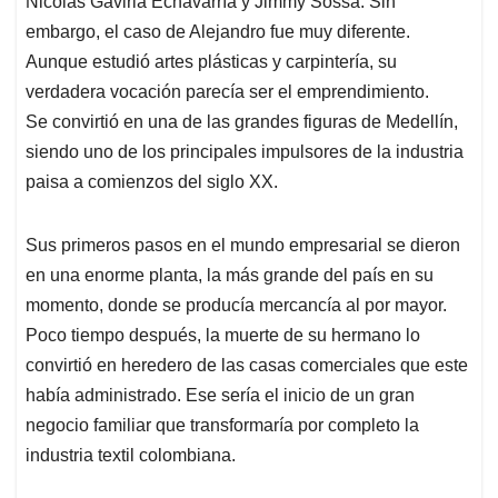
p
o
I
s
Nicolás Gaviria Echavarría y Jimmy Sossa. Sin
p
k
n
embargo, el caso de Alejandro fue muy diferente.
Aunque estudió artes plásticas y carpintería, su
verdadera vocación parecía ser el emprendimiento.
Se convirtió en una de las grandes figuras de Medellín,
siendo uno de los principales impulsores de la industria
paisa a comienzos del siglo XX.
Sus primeros pasos en el mundo empresarial se dieron
en una enorme planta, la más grande del país en su
momento, donde se producía mercancía al por mayor.
Poco tiempo después, la muerte de su hermano lo
convirtió en heredero de las casas comerciales que este
había administrado. Ese sería el inicio de un gran
negocio familiar que transformaría por completo la
industria textil colombiana.