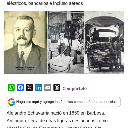
eléctricos, bancarios e incluso aéreos
W
F
X
L
E
T
Compártelo
h
a
i
m
h
a
c
n
a
r
t
e
k
i
e
Alejandro Echavarría nació en 1859 en Barbosa,
s
b
e
l
a
Antioquia, tierra de otras figuras destacadas como
A
o
d
d