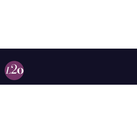
Calle 98a # 51-69 La Castellana
Bogotá, Colombia.
contacto @las2orillas.co
Pauta:
comercial@las2orillas.co
Temas Juridicos:
juridico@las2orillas.co
Todos los derechos reservados. Fundación Las Dos Orillas