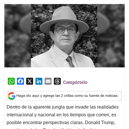
W
F
X
L
E
T
Compártelo
h
a
i
m
h
a
c
n
a
r
t
e
k
i
e
Dentro de la aparente jungla que invade las realidades
s
b
e
l
a
internacional y nacional en los tiempos que corren, es
A
o
d
d
p
o
I
s
posible encontrar perspectivas claras. Donald Trump,