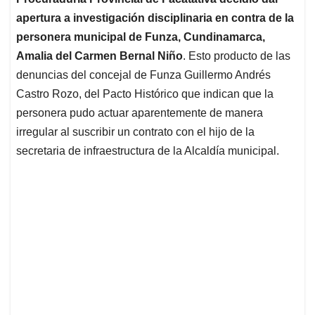
A
o
d
d
p
o
I
s
apertura a investigación disciplinaria en contra de la
p
k
n
personera municipal de Funza, Cundinamarca,
Amalia del Carmen Bernal Niño
. Esto producto de las
denuncias del concejal de Funza Guillermo Andrés
Castro Rozo, del Pacto Histórico que indican que la
personera pudo actuar aparentemente de manera
irregular al suscribir un contrato con el hijo de la
secretaria de infraestructura de la Alcaldía municipal.