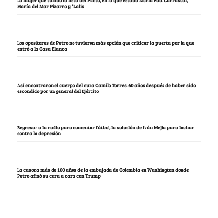
La mujer que tumbó la lista del Pacto, en la que estaba María Fda. Carrascal,
María del Mar Pizarro y “Lalis
Los opositores de Petro no tuvieron más opción que criticar la puerta por la que
entró a la Casa Blanca
Así encontraron el cuerpo del cura Camilo Torres, 60 años después de haber sido
escondido por un general del Ejército
Regresar a la radio para comentar fútbol, la solución de Iván Mejía para luchar
contra la depresión
La casona más de 100 años de la embajada de Colombia en Washington donde
Petro afinó su cara a cara con Trump