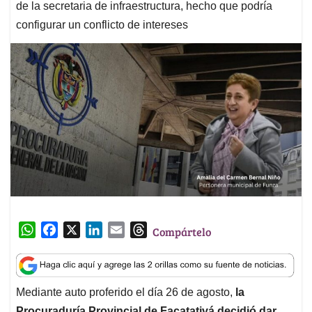
de la secretaria de infraestructura, hecho que podría
configurar un conflicto de intereses
W
F
X
L
E
T
Compártelo
h
a
i
m
h
a
c
n
a
r
t
e
k
i
e
Mediante auto proferido el día 26 de agosto,
la
s
b
e
l
a
Procuraduría Provincial de Facatativá decidió dar