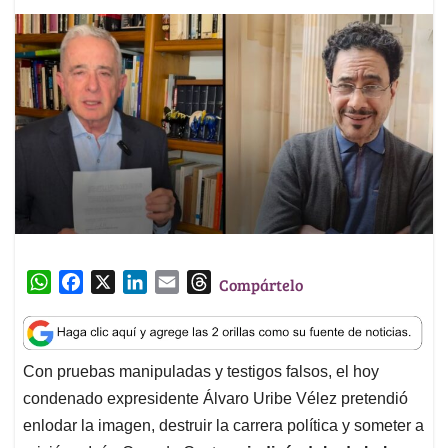
W
F
X
L
E
T
Compártelo
h
a
i
m
h
a
c
n
a
r
t
e
k
i
e
Con pruebas manipuladas y testigos falsos, el hoy
s
b
e
l
a
condenado expresidente Álvaro Uribe Vélez pretendió
A
o
d
d
p
o
I
s
enlodar la imagen, destruir la carrera política y someter a