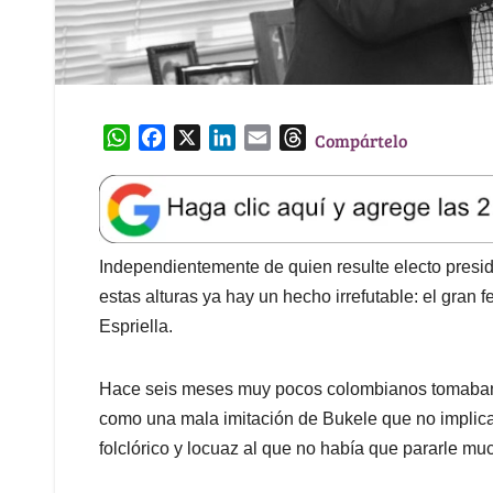
W
F
X
L
E
T
Compártelo
h
a
i
m
h
a
c
n
a
r
t
e
k
i
e
s
b
e
l
a
A
o
d
d
Independientemente de quien resulte electo presi
p
o
I
s
estas alturas ya hay un hecho irrefutable: el gr
p
k
n
Espriella.
Hace seis meses muy pocos colombianos tomaban 
como una mala imitación de Bukele que no implica
folclórico y locuaz al que no había que pararle mu