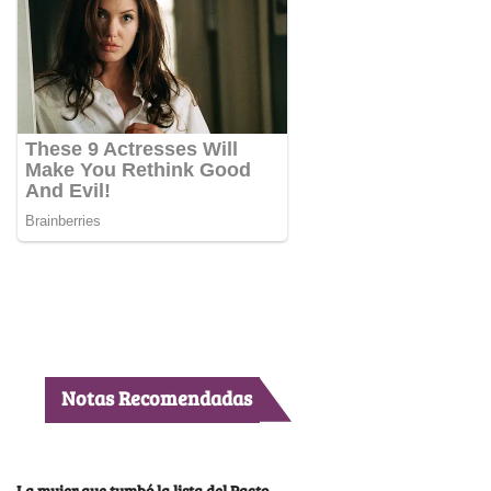
Notas Recomendadas
La mujer que tumbó la lista del Pacto,