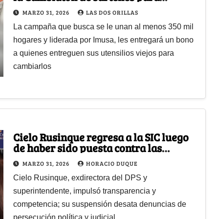
renovar su cocina
MARZO 31, 2026
LAS DOS ORILLAS
La campaña que busca se le unan al menos 350 mil
hogares y liderada por Imusa, les entregará un bono
a quienes entreguen sus utensilios viejos para
cambiarlos
Cielo Rusinque regresa a la SIC luego
de haber sido puesta contra las
cuerdas por un fallo del Consejo de
MARZO 31, 2026
HORACIO DUQUE
Estado
Cielo Rusinque, exdirectora del DPS y
superintendente, impulsó transparencia y
competencia; su suspensión desata denuncias de
persecución política y judicial