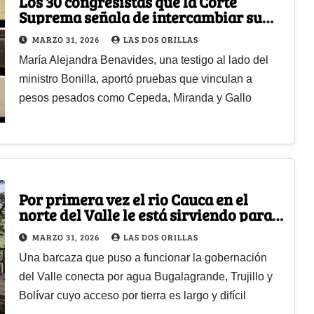
Los 30 congresistas que la Corte
Suprema señala de intercambiar su
voto por contratos en Invías
MARZO 31, 2026
LAS DOS ORILLAS
María Alejandra Benavides, una testigo al lado del
ministro Bonilla, aportó pruebas que vinculan a
pesos pesados como Cepeda, Miranda y Gallo
Por primera vez el rio Cauca en el
norte del Valle le está sirviendo para
transportarse gratuitamente
MARZO 31, 2026
LAS DOS ORILLAS
Una barcaza que puso a funcionar la gobernación
del Valle conecta por agua Bugalagrande, Trujillo y
Bolívar cuyo acceso por tierra es largo y difícil