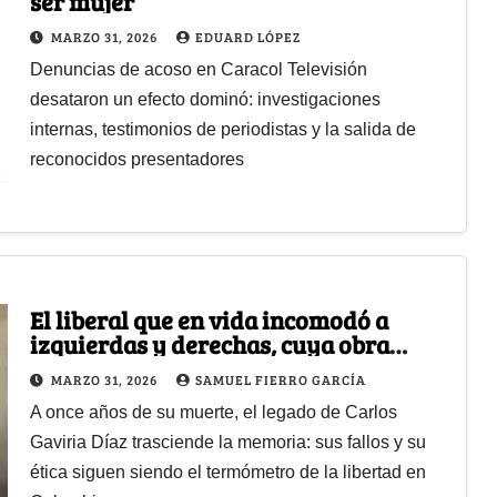
ser mujer
MARZO 31, 2026
EDUARD LÓPEZ
Denuncias de acoso en Caracol Televisión
desataron un efecto dominó: investigaciones
internas, testimonios de periodistas y la salida de
reconocidos presentadores
El liberal que en vida incomodó a
izquierdas y derechas, cuya obra
sigue siendo una piedra en el zapato
MARZO 31, 2026
SAMUEL FIERRO GARCÍA
para la política
A once años de su muerte, el legado de Carlos
Gaviria Díaz trasciende la memoria: sus fallos y su
ética siguen siendo el termómetro de la libertad en