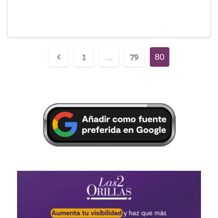
1
79
…
80