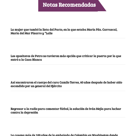
Notas Recomendadas
La mujer que tumbó la lista del Pacto, en la que estaba María Fda. Carrascal,
María del Mar Pizarro y “Lalis
Los opositores de Petro no tuvieron más opción que criticar la puerta por la que
entró a la Casa Blanca
Así encontraron el cuerpo del cura Camilo Torres, 60 años después de haber sido
escondido por un general del Ejército
Regresar a la radio para comentar fútbol, la solución de Iván Mejía para luchar
contra la depresión
La casona más de 100 años de la embajada de Colombia en Washington donde