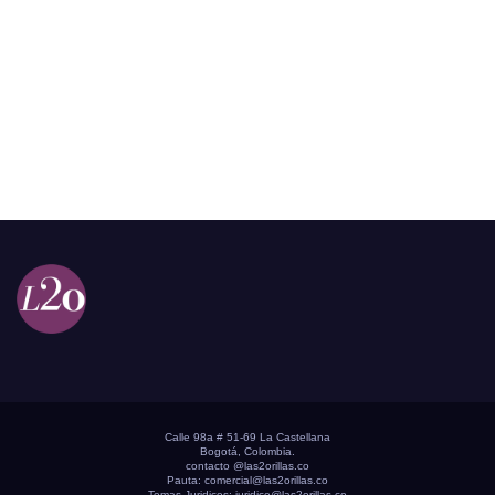
Calle 98a # 51-69 La Castellana
Bogotá, Colombia.
contacto @las2orillas.co
Pauta:
comercial@las2orillas.co
Temas Juridicos:
juridico@las2orillas.co