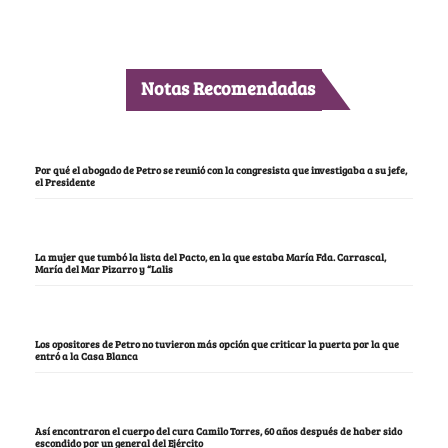
Notas Recomendadas
Por qué el abogado de Petro se reunió con la congresista que investigaba a su jefe,
el Presidente
La mujer que tumbó la lista del Pacto, en la que estaba María Fda. Carrascal,
María del Mar Pizarro y “Lalis
Los opositores de Petro no tuvieron más opción que criticar la puerta por la que
entró a la Casa Blanca
Así encontraron el cuerpo del cura Camilo Torres, 60 años después de haber sido
escondido por un general del Ejército