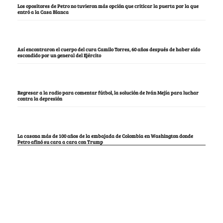
Los opositores de Petro no tuvieron más opción que criticar la puerta por la que
entró a la Casa Blanca
Así encontraron el cuerpo del cura Camilo Torres, 60 años después de haber sido
escondido por un general del Ejército
Regresar a la radio para comentar fútbol, la solución de Iván Mejía para luchar
contra la depresión
La casona más de 100 años de la embajada de Colombia en Washington donde
Petro afinó su cara a cara con Trump