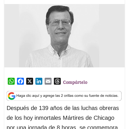
W
F
X
L
E
T
Compártelo
h
a
i
m
h
a
c
n
a
r
t
e
k
i
e
Después de 139 años de las luchas obreras
s
b
e
l
a
A
o
d
d
de los hoy inmortales Mártires de Chicago
p
o
I
s
por una jornada de 8 horas, se conmemora