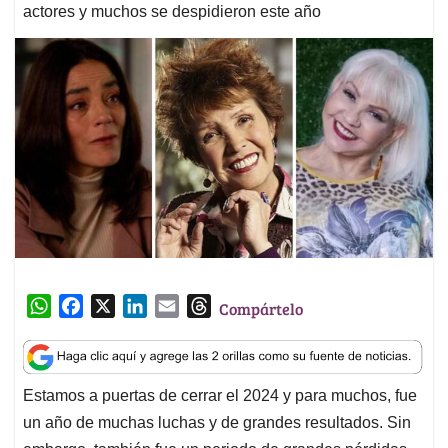
actores y muchos se despidieron este año
W
F
X
L
E
T
Compártelo
h
a
i
m
h
a
c
n
a
r
t
e
k
i
e
Estamos a puertas de cerrar el 2024 y para muchos, fue
s
b
e
l
a
un año de muchas luchas y de grandes resultados. Sin
A
o
d
d