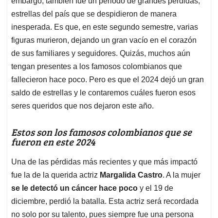
p
o
I
s
embargo, también fue un periodo de grandes pérdidas,
p
k
n
estrellas del país que se despidieron de manera
inesperada. Es que, en este segundo semestre, varias
figuras murieron, dejando un gran vacío en el corazón
de sus familiares y seguidores. Quizás, muchos aún
tengan presentes a los famosos colombianos que
fallecieron hace poco. Pero es que el 2024 dejó un gran
saldo de estrellas y le contaremos cuáles fueron esos
seres queridos que nos dejaron este año.
Estos son los famosos colombianos que se
fueron en este 2024
Una de las pérdidas más recientes y que más impactó
fue la de la querida actriz
Margalida Castro
. A la mujer
se le detectó un cáncer hace poco
y el 19 de
diciembre, perdió la batalla. Esta actriz será recordada
no solo por su talento, pues siempre fue una persona