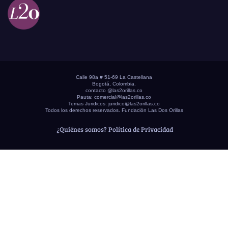
Calle 98a # 51-69 La Castellana
Bogotá, Colombia.
contacto @las2orillas.co
Pauta:
comercial@las2orillas.co
Temas Juridicos:
juridico@las2orillas.co
Todos los derechos reservados. Fundación Las Dos Orillas
¿Quiénes somos?
Política de Privacidad