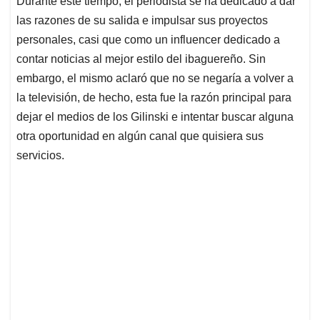
p
o
I
s
Durante este tiempo, el periodista se ha dedicado a dar
p
k
n
las razones de su salida e impulsar sus proyectos
personales, casi que como un influencer dedicado a
contar noticias al mejor estilo del ibaguereño. Sin
embargo, el mismo aclaró que no se negaría a volver a
la televisión, de hecho, esta fue la razón principal para
dejar el medios de los Gilinski e intentar buscar alguna
otra oportunidad en algún canal que quisiera sus
servicios.