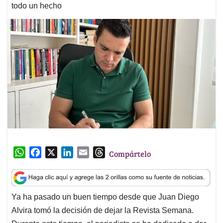
todo un hecho
W
F
X
L
E
T
Compártelo
h
a
i
m
h
a
c
n
a
r
t
e
k
i
e
Ya ha pasado un buen tiempo desde que Juan Diego
s
b
e
l
a
Alvira tomó la decisión de dejar la Revista Semana.
A
o
d
d