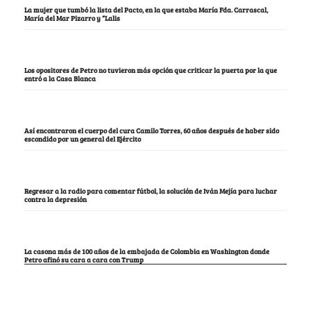
La mujer que tumbó la lista del Pacto, en la que estaba María Fda. Carrascal,
María del Mar Pizarro y “Lalis
Los opositores de Petro no tuvieron más opción que criticar la puerta por la que
entró a la Casa Blanca
Así encontraron el cuerpo del cura Camilo Torres, 60 años después de haber sido
escondido por un general del Ejército
Regresar a la radio para comentar fútbol, la solución de Iván Mejía para luchar
contra la depresión
La casona más de 100 años de la embajada de Colombia en Washington donde
Petro afinó su cara a cara con Trump