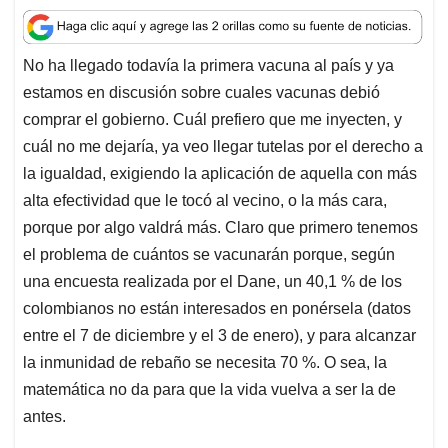
a
c
n
a
r
t
e
k
i
e
No ha llegado todavía la primera vacuna al país y ya
s
b
e
l
a
estamos en discusión sobre cuales vacunas debió
A
o
d
d
p
o
I
s
comprar el gobierno. Cuál prefiero que me inyecten, y
p
k
n
cuál no me dejaría, ya veo llegar tutelas por el derecho a
la igualdad, exigiendo la aplicación de aquella con más
alta efectividad que le tocó al vecino, o la más cara,
porque por algo valdrá más. Claro que primero tenemos
el problema de cuántos se vacunarán porque, según
una encuesta realizada por el Dane, un 40,1 % de los
colombianos no están interesados en ponérsela (datos
entre el 7 de diciembre y el 3 de enero), y para alcanzar
la inmunidad de rebaño se necesita 70 %. O sea, la
matemática no da para que la vida vuelva a ser la de
antes.