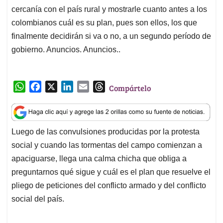
cercanía con el país rural y mostrarle cuanto antes a los
colombianos cuál es su plan, pues son ellos, los que
finalmente decidirán si va o no, a un segundo período de
gobierno. Anuncios. Anuncios..
W
F
X
L
E
T
Compártelo
h
a
i
m
h
a
c
n
a
r
t
e
k
i
e
Luego de las convulsiones producidas por la protesta
s
b
e
l
a
social y cuando las tormentas del campo comienzan a
A
o
d
d
p
o
I
s
apaciguarse, llega una calma chicha que obliga a
p
k
n
preguntarnos qué sigue y cuál es el plan que resuelve el
pliego de peticiones del conflicto armado y del conflicto
social del país.