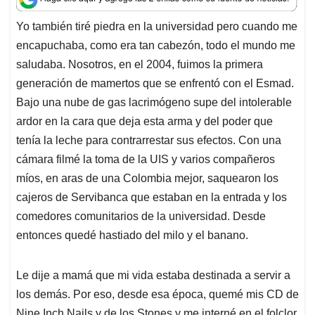
t
e
k
i
e
Yo también tiré piedra en la universidad pero cuando me
s
b
e
l
a
encapuchaba, como era tan cabezón, todo el mundo me
A
o
d
d
p
o
I
s
saludaba. Nosotros, en el 2004, fuimos la primera
p
k
n
generación de mamertos que se enfrentó con el Esmad.
Bajo una nube de gas lacrimógeno supe del intolerable
ardor en la cara que deja esta arma y del poder que
tenía la leche para contrarrestar sus efectos. Con una
cámara filmé la toma de la UIS y varios compañeros
míos, en aras de una Colombia mejor, saquearon los
cajeros de Servibanca que estaban en la entrada y los
comedores comunitarios de la universidad. Desde
entonces quedé hastiado del milo y el banano.
Le dije a mamá que mi vida estaba destinada a servir a
los demás. Por eso, desde esa época, quemé mis CD de
Nine Inch Nails y de los Stones y me interné en el folclor