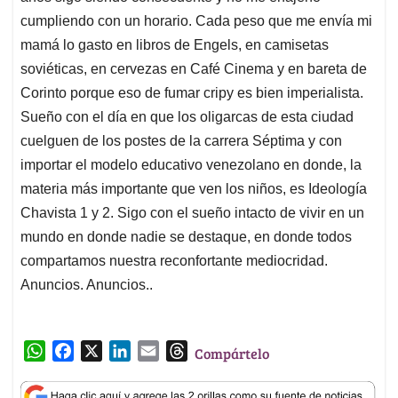
cumpliendo con un horario. Cada peso que me envía mi
mamá lo gasto en libros de Engels, en camisetas
soviéticas, en cervezas en Café Cinema y en bareta de
Corinto porque eso de fumar cripy es bien imperialista.
Sueño con el día en que los oligarcas de esta ciudad
cuelguen de los postes de la carrera Séptima y con
importar el modelo educativo venezolano en donde, la
materia más importante que ven los niños, es Ideología
Chavista 1 y 2. Sigo con el sueño intacto de vivir en un
mundo en donde nadie se destaque, en donde todos
compartamos nuestra reconfortante mediocridad.
Anuncios. Anuncios..
W
F
X
L
E
T
Compártelo
h
a
i
m
h
a
c
n
a
r