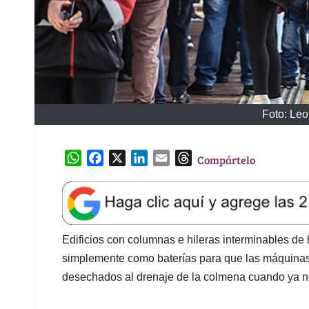
Foto: Leo
W
F
X
L
E
T
Compártelo
h
a
i
m
h
a
c
n
a
r
t
e
k
i
e
s
b
e
l
a
A
o
d
d
Edificios con columnas e hileras interminables d
p
o
I
s
simplemente como baterías para que las máquinas 
p
k
n
desechados al drenaje de la colmena cuando ya n