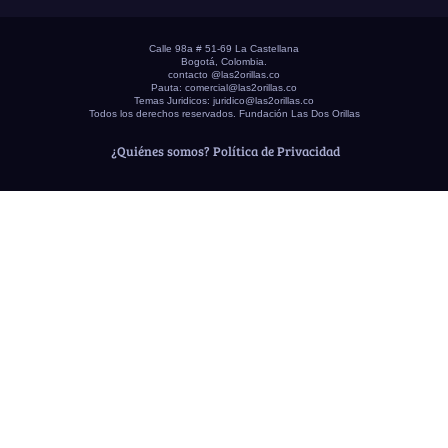
Calle 98a # 51-69 La Castellana
Bogotá, Colombia.
contacto @las2orillas.co
Pauta:
comercial@las2orillas.co
Temas Juridicos:
juridico@las2orillas.co
Todos los derechos reservados. Fundación Las Dos Orillas
¿Quiénes somos?
Política de Privacidad