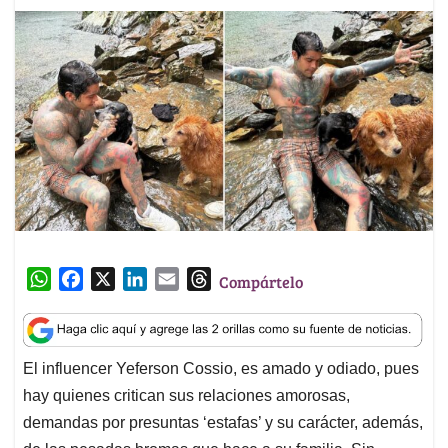
W
F
X
L
E
T
Compártelo
h
a
i
m
h
a
c
n
a
r
t
e
k
i
e
El influencer Yeferson Cossio, es amado y odiado, pues
s
b
e
l
a
hay quienes critican sus relaciones amorosas,
A
o
d
d
p
o
I
s
demandas por presuntas ‘estafas’ y su carácter, además,
p
k
n