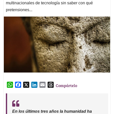
multinacionales de tecnología sin saber con qué
pretensiones...
W
F
X
L
E
T
Compártelo
h
a
i
m
h
a
c
n
a
r
t
e
k
i
e
s
b
e
l
a
En los últimos tres años la humanidad ha