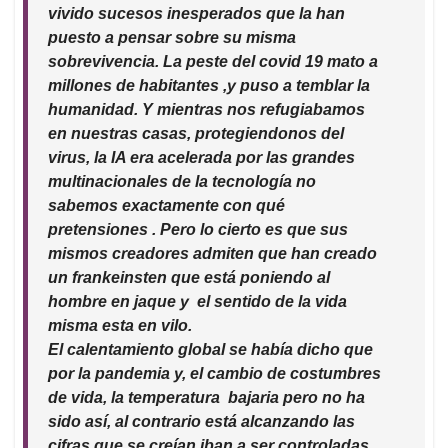
A
o
d
d
vivido sucesos inesperados que la han
p
o
I
s
puesto a pensar sobre su misma
p
k
n
sobrevivencia. La peste del covid 19 mato a
millones de habitantes ,y puso a temblar la
humanidad. Y mientras nos refugiabamos
en nuestras casas, protegiendonos del
virus, la IA era acelerada por las grandes
multinacionales de la tecnología no
sabemos exactamente con qué
pretensiones . Pero lo cierto es que sus
mismos creadores admiten que han creado
un frankeinsten que está poniendo al
hombre en jaque y el sentido de la vida
misma esta en vilo.
El calentamiento global se había dicho que
por la pandemia y, el cambio de costumbres
de vida, la temperatura bajaria pero no ha
sido así, al contrario está alcanzando las
cifras que se creían iban a ser controladas